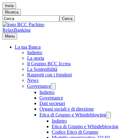
Invia
Ricerca
Cerca
RelaxBanking
Menu
La tua Banca
Indietro
La storia
Il Gruppo BCC Iccrea
La Sostenibilità
Rapporti con i fornitori
News
Governance
Indietro
Governance
Dati societari
Organi sociali e di direzione
Etica di Gruppo e Whistleblowing
Indietro
Etica di Gruppo e Whistleblowing
Codice Etico di Gruppo
Modello organizzativo 231/01