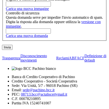
Carica una nuova immagine
Controllo di sicurezza
Questa domanda serve per impedire l'invio automatico di spam.
Digita la risposta alla domanda oppure utilizza la
versione con
immagine
.
Carica una nuova domanda
Disconoscimento
Definizione di
Trasparenza
Reclami
ABF
ACF
movimenti
default
Banca di Credito Cooperativo di Pachino
Credito Cooperativo - Società Cooperativa
Sede: Via Unità, 5/7 - 96018 Pachino (SR)
Email:
sede@pachino.bcc.it
PEC:
08713.bcc@actaliscertymail.it
C.F. 00078210895
Partita IVA 15240741007