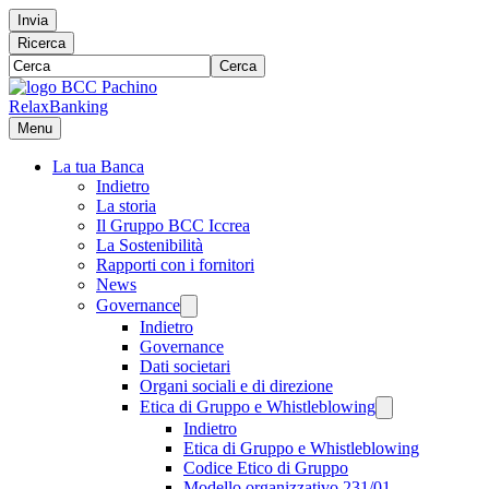
Invia
Ricerca
Cerca
RelaxBanking
Menu
La tua Banca
Indietro
La storia
Il Gruppo BCC Iccrea
La Sostenibilità
Rapporti con i fornitori
News
Governance
Indietro
Governance
Dati societari
Organi sociali e di direzione
Etica di Gruppo e Whistleblowing
Indietro
Etica di Gruppo e Whistleblowing
Codice Etico di Gruppo
Modello organizzativo 231/01