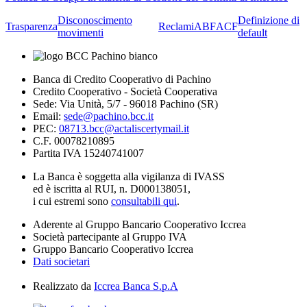
Disconoscimento
Definizione di
Trasparenza
Reclami
ABF
ACF
movimenti
default
Banca di Credito Cooperativo di Pachino
Credito Cooperativo - Società Cooperativa
Sede: Via Unità, 5/7 - 96018 Pachino (SR)
Email:
sede@pachino.bcc.it
PEC:
08713.bcc@actaliscertymail.it
C.F. 00078210895
Partita IVA 15240741007
La Banca è soggetta alla vigilanza di IVASS
ed è iscritta al RUI, n. D000138051,
i cui estremi sono
consultabili qui
.
Aderente al Gruppo Bancario Cooperativo Iccrea
Società partecipante al Gruppo IVA
Gruppo Bancario Cooperativo Iccrea
Dati societari
Realizzato da
Iccrea Banca S.p.A