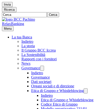
Invia
Ricerca
Cerca
RelaxBanking
Menu
La tua Banca
Indietro
La storia
Il Gruppo BCC Iccrea
La Sostenibilità
Rapporti con i fornitori
News
Governance
Indietro
Governance
Dati societari
Organi sociali e di direzione
Etica di Gruppo e Whistleblowing
Indietro
Etica di Gruppo e Whistleblowing
Codice Etico di Gruppo
Modello organizzativo 231/01