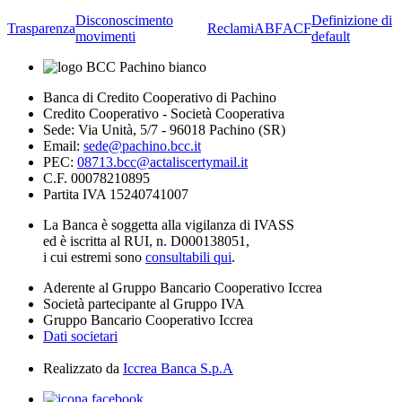
Disconoscimento
Definizione di
Trasparenza
Reclami
ABF
ACF
movimenti
default
Banca di Credito Cooperativo di Pachino
Credito Cooperativo - Società Cooperativa
Sede: Via Unità, 5/7 - 96018 Pachino (SR)
Email:
sede@pachino.bcc.it
PEC:
08713.bcc@actaliscertymail.it
C.F. 00078210895
Partita IVA 15240741007
La Banca è soggetta alla vigilanza di IVASS
ed è iscritta al RUI, n. D000138051,
i cui estremi sono
consultabili qui
.
Aderente al Gruppo Bancario Cooperativo Iccrea
Società partecipante al Gruppo IVA
Gruppo Bancario Cooperativo Iccrea
Dati societari
Realizzato da
Iccrea Banca S.p.A