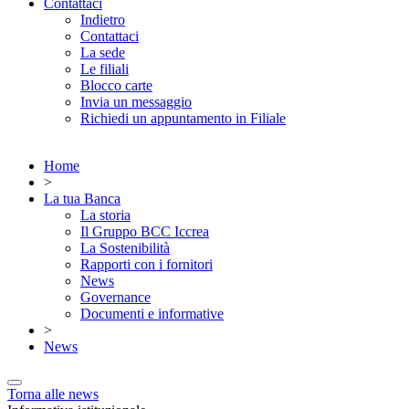
Contattaci
Indietro
Contattaci
La sede
Le filiali
Blocco carte
Invia un messaggio
Richiedi un appuntamento in Filiale
Home
>
La tua Banca
La storia
Il Gruppo BCC Iccrea
La Sostenibilità
Rapporti con i fornitori
News
Governance
Documenti e informative
>
News
Torna alle news