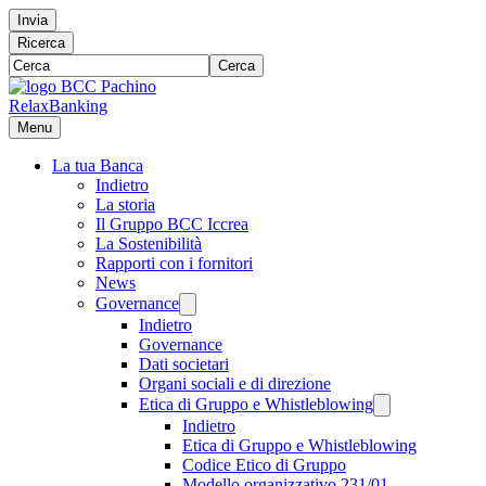
Invia
Ricerca
Cerca
RelaxBanking
Menu
La tua Banca
Indietro
La storia
Il Gruppo BCC Iccrea
La Sostenibilità
Rapporti con i fornitori
News
Governance
Indietro
Governance
Dati societari
Organi sociali e di direzione
Etica di Gruppo e Whistleblowing
Indietro
Etica di Gruppo e Whistleblowing
Codice Etico di Gruppo
Modello organizzativo 231/01