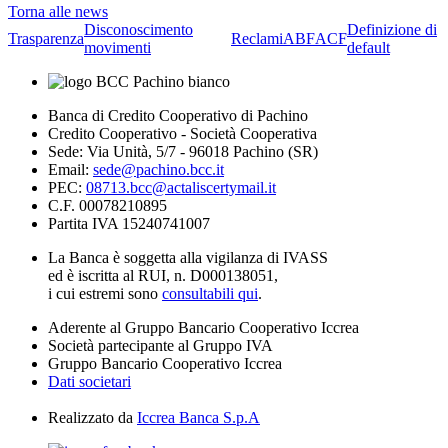
Torna alle news
Disconoscimento
Definizione di
Trasparenza
Reclami
ABF
ACF
movimenti
default
Banca di Credito Cooperativo di Pachino
Credito Cooperativo - Società Cooperativa
Sede: Via Unità, 5/7 - 96018 Pachino (SR)
Email:
sede@pachino.bcc.it
PEC:
08713.bcc@actaliscertymail.it
C.F. 00078210895
Partita IVA 15240741007
La Banca è soggetta alla vigilanza di IVASS
ed è iscritta al RUI, n. D000138051,
i cui estremi sono
consultabili qui
.
Aderente al Gruppo Bancario Cooperativo Iccrea
Società partecipante al Gruppo IVA
Gruppo Bancario Cooperativo Iccrea
Dati societari
Realizzato da
Iccrea Banca S.p.A