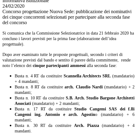
Informativa istituzionale
24/02/2020
Concorso progettazione Nuova Sede: pubblicazione dei nominativi
dei cinque concorrenti selezionati per partecipare alla seconda fase
del concorso
Si comunica che la Commissione Selezionatrice in data 21 febbraio 2020 ha
concluso i lavori previsti per la prima fase (elaborazione dell’idea
progettuale).
Dopo aver esaminato tutte le proposte progettuali, secondo i criteri di
valutazione previsti dal bando e sentito il parere della committente, rende
noto l’elenco dei
cinque partecipanti ammessi
alla seconda fase:
Busta n. 4 RT da costituire
Scannella Architects SRL
(mandatario)
+ 4 mandanti;
Busta n. 8 RT da costituire
arch. Claudio Nardi
(mandatario) + 2
mandanti;
Busta n. 10 RT da costituire
S.B. Arch. Studio Bargone Architetti
Associati
(mandatario) + 2 mandanti;
Busta n. 17 RT da costituire
Studio Cangemi SAS dei f.lli
Cangemi ing. Antonio e arch. Agostin
o (mandatario) + 6
mandanti;
Busta n. 30 RT da costituire
Arch. Piazza
(mandatario) + 4
mandanti.