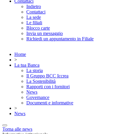
Contattaci
Indietro
Contattaci
La sede
Le filiali
Blocco carte
Invia un messaggio
Richiedi un appuntamento in Filiale
Home
>
La tua Banca
La storia
Il Gruppo BCC Iccrea
La Sostenibilità
Rapporti con i fornitori
News
Governance
Documenti e informative
>
News
Torna alle news