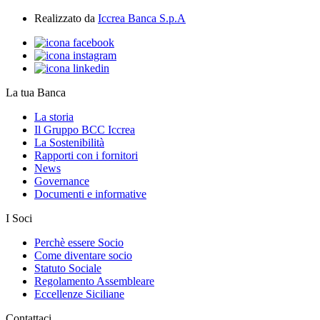
Realizzato da
Iccrea Banca S.p.A
La tua Banca
La storia
Il Gruppo BCC Iccrea
La Sostenibilità
Rapporti con i fornitori
News
Governance
Documenti e informative
I Soci
Perchè essere Socio
Come diventare socio
Statuto Sociale
Regolamento Assembleare
Eccellenze Siciliane
Contattaci