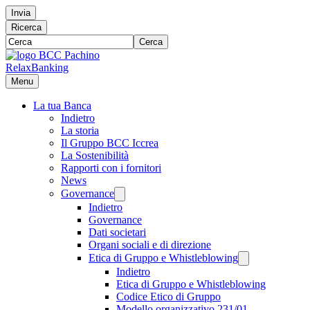
Invia
Ricerca
Cerca
RelaxBanking
Menu
La tua Banca
Indietro
La storia
Il Gruppo BCC Iccrea
La Sostenibilità
Rapporti con i fornitori
News
Governance
Indietro
Governance
Dati societari
Organi sociali e di direzione
Etica di Gruppo e Whistleblowing
Indietro
Etica di Gruppo e Whistleblowing
Codice Etico di Gruppo
Modello organizzativo 231/01