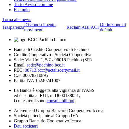
Testo Avviso comune
Esempio
Torna alle news
Disconoscimento
Definizione di
Trasparenza
Reclami
ABF
ACF
movimenti
default
Banca di Credito Cooperativo di Pachino
Credito Cooperativo - Società Cooperativa
Sede: Via Unità, 5/7 - 96018 Pachino (SR)
Email:
sede@pachino.bcc.it
PEC:
08713.bcc@actaliscertymail.it
C.F. 00078210895
Partita IVA 15240741007
La Banca è soggetta alla vigilanza di IVASS
ed è iscritta al RUI, n. D000138051,
i cui estremi sono
consultabili qui
.
Aderente al Gruppo Bancario Cooperativo Iccrea
Società partecipante al Gruppo IVA
Gruppo Bancario Cooperativo Iccrea
Dati societari