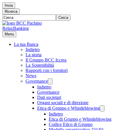
Invia
Ricerca
Cerca
RelaxBanking
Menu
La tua Banca
Indietro
La storia
Il Gruppo BCC Iccrea
La Sostenibilità
Rapporti con i fornitori
News
Governance
Indietro
Governance
Dati societari
Organi sociali e di direzione
Etica di Gruppo e Whistleblowing
Indietro
Etica di Gruppo e Whistleblowing
Codice Etico di Gruppo
Modello organizzativo 231/01