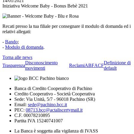
14/01/2021
Iniziativa Welcome Baby - Bonus Bebè 2021
Recati presso la tua filiale per consegnare il modulo di domanda ed i
relativi allegati:
-
Bando
;
-
Modulo di domanda
.
Torna alle news
Disconoscimento
Definizione di
Trasparenza
Reclami
ABF
ACF
movimenti
default
Banca di Credito Cooperativo di Pachino
Credito Cooperativo - Società Cooperativa
Sede: Via Unità, 5/7 - 96018 Pachino (SR)
Email:
sede@pachino.bcc.it
PEC:
08713.bcc@actaliscertymail.it
C.F. 00078210895
Partita IVA 15240741007
La Banca è soggetta alla vigilanza di IVASS