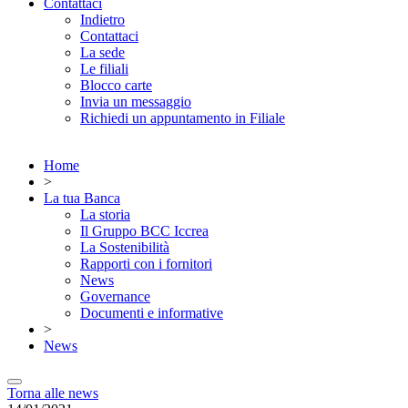
Contattaci
Indietro
Contattaci
La sede
Le filiali
Blocco carte
Invia un messaggio
Richiedi un appuntamento in Filiale
Home
>
La tua Banca
La storia
Il Gruppo BCC Iccrea
La Sostenibilità
Rapporti con i fornitori
News
Governance
Documenti e informative
>
News
Torna alle news